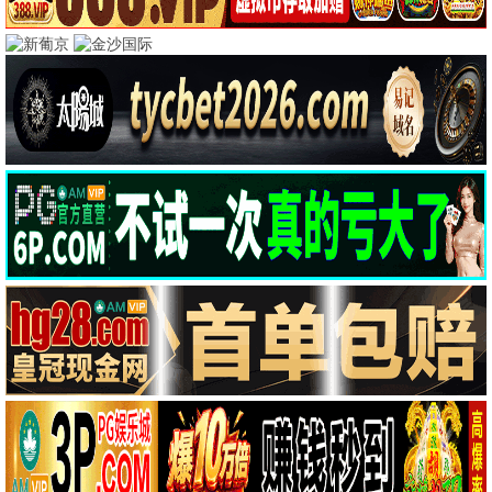
一招一食
鬼屋2026
纪录片
剧情片
阎鹤祥
帕莱什·拉瓦尔 塔布
▶ 点击查看详情
▶ 点击查看详情
永不改变！
你的错误：伦敦版
喜剧片
剧情片
约翰·厄尔利 安娜·盖斯泰尔
雷·费隆 伊芙·麦凯林
▶ 点击查看详情
▶ 点击查看详情
去他的城邦
蓝海
纪录片
剧情片
Bingham Bryant
叶兰 胡钰莹 王杍逸
▶ 点击查看详情
▶ 点击查看详情
若即若离2025
惊夜有囍
剧情片
恐怖片
Alex Honorato
Dean Liu 李龙 秦牛正威
▶ 点击查看详情
▶ 点击查看详情
异端2024
厌女症
恐怖片
恐怖片
雷豪特·比瑟马克
中原翔子 内田周作
▶ 点击查看详情
▶ 点击查看详情