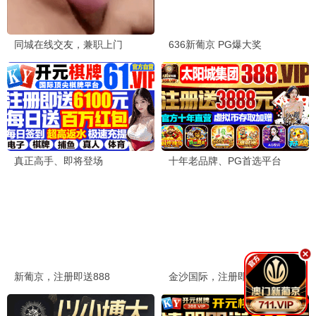
半夜睡不着来刷剧，吸血鬼莱斯特剧情太吸引人了，
一口气看了好几集，根本停不下来！
💬 回复
老李看电影
2026-06-17 16:55
李
鬼屋2026比预期的好看，虽然有些地方逻辑不太通，
但整体氛围营造得很到位，值得一看。
💬 回复
动漫爱好者
2026-06-17 11:10
漫
Re零第四季终于来了！片吧影院的动漫区也很丰富，
国产动漫也越来越好看了，支持！
💬 回复
剧荒求推荐
2026-06-16 20:30
求
有没有类似《心间错》这样的国产剧推荐？最近剧荒
了，求大家安利几部好剧～先谢谢啦！
💬 回复
综艺达人Lucy
2026-06-16 15:00