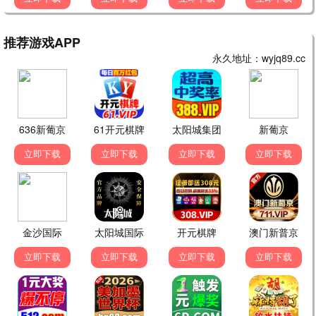
戚先生今天动心了吗
一纸医院报告，拆穿儿媳谎言
短剧
短剧
胥惠棠 李彬航
宋江 高蕊
▶ 点击查看详情
▶ 点击查看详情
评论留言互动
评分：
点击星星评分
💬 发布留言
影迷小王
2026-06-19 14:30
王
片吧影院的资源太全了！最新热播剧都能找到，画质