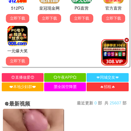
清晰不卡顿，已经推荐给朋友了👍
💬 回复
追剧达人
2026-06-19 13:15
追
一直在用片吧影院追剧，更新速度很快，界面也很简
洁，用起来特别顺手。希望越做越好！
💬 回复
电影控阿杰
2026-06-18 21:00
杰
诺曼底72小时太好看了！战争场面震撼，演员演技在
线，强烈推荐大家来看～
💬 回复
小丸子
2026-06-18 18:45
丸
中餐厅南洋拾光季真的下饭！王俊凯太有综艺感了，
每期都追，片吧影院更新真及时。
💬 回复
深夜剧迷
2026-06-18 01:20
夜